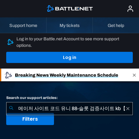
Support home
My tickets
Get help
Log in to your Battle.net Account to see more support
options.
Log in
Breaking News
Weekly Maintenance Schedule
Search our support articles:
Filters
No
results