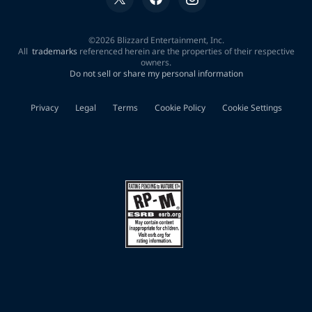
이
트
kb【eggc.vip】
LaT"