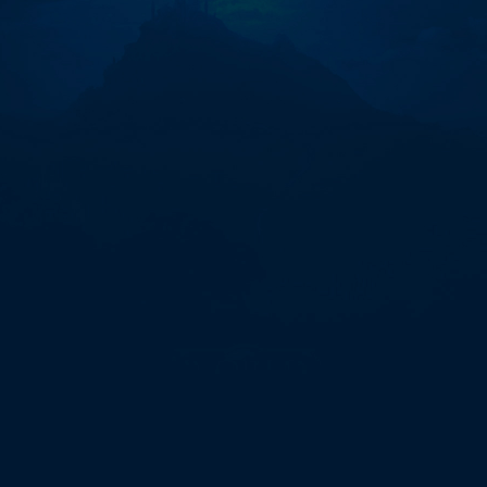
품
미
국
비­
아
그
라
복
제
약
구
매
https://viagrastore.top
바
이
어
그
라
와