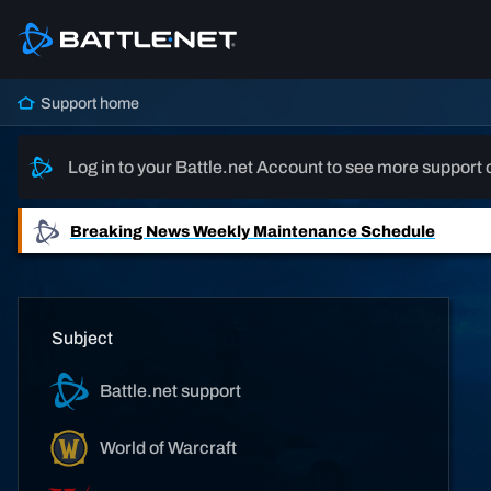
Support home
Log in to your Battle.net Account to see more support 
Breaking News
Weekly Maintenance Schedule
Subject
Battle.net support
World of Warcraft