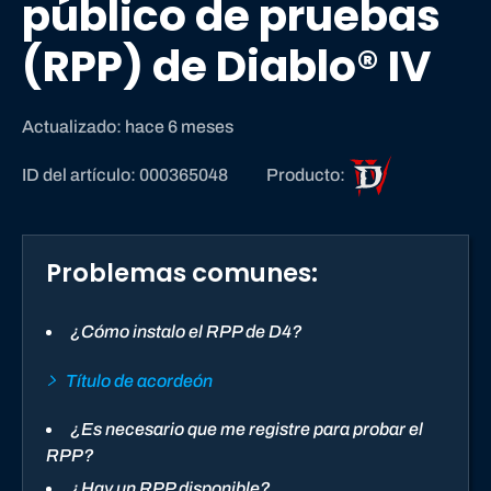
público de pruebas
(RPP) de Diablo® IV
Actualizado: hace 6 meses
D
ID del artículo: 000365048
Producto:
i
a
b
Problemas comunes:
l
o
I
¿Cómo instalo el RPP de D4?
V
Título de acordeón
¿Es necesario que me registre para probar el
RPP?
¿Hay un RPP disponible?