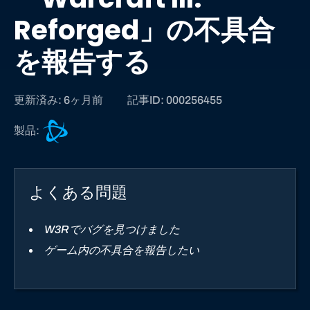
Reforged」の不具合
を報告する
更新済み: 6ヶ月前
記事ID: 000256455
B
製品:
a
t
t
よくある問題
l
e
.
W3Rでバグを見つけました
n
ゲーム内の不具合を報告したい
e
t
サ
ポ