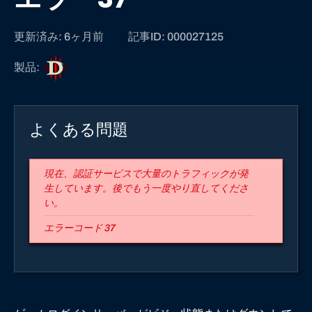
更新済み: 6ヶ月前
記事ID: 000027125
デ
製品:
ィ
ア
ブ
よくある問題
ロ
I
I
現在、認証サービスで大量のトラフィックが発
I
生しています。後でもう一度やり直してくださ
い。
エラーコード 37