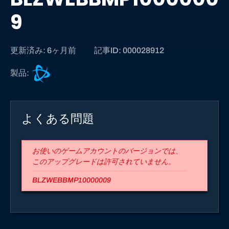
9
更新済み: 6ヶ月前
記事ID: 000028912
B
製品:
a
t
t
よくある問題
l
e
.
お使いのゲームアカウントのバージョンでは、
n
このアップグレードは許可されていません。
e
t
BLZWEBBMP10000009
サ
ポ
ー
ト