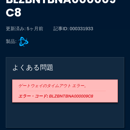
C8
更新済み: 5ヶ月前
記事ID: 000331933
B
製品:
a
t
t
よくある問題
l
e
.
ゲートウェイのタイムアウト エラー。
n
e
エラー・コード:
BLZBNTBNA000009C8
t
サ
ポ
ー
ト