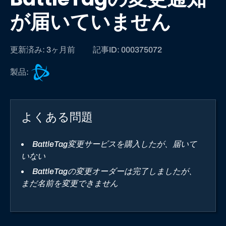
が届いていません
更新済み: 3ヶ月前
記事ID: 000375072
B
製品:
a
t
t
よくある問題
l
e
.
BattleTag変更サービスを購入したが、届いて
n
いない
e
BattleTagの変更オーダーは完了しましたが、
t
まだ名前を変更できません
サ
ポ
ー
ト