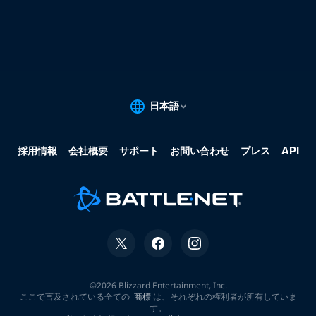
果:
な
し