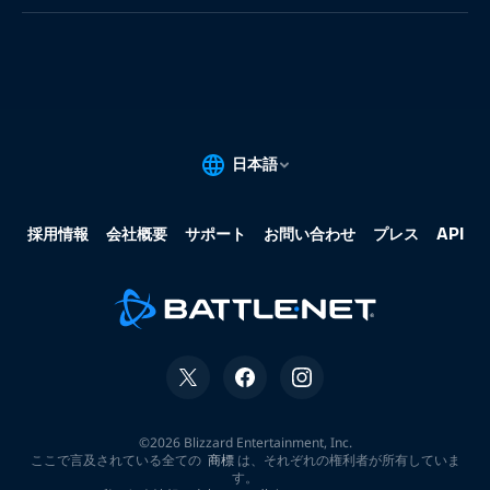
果:
な
し