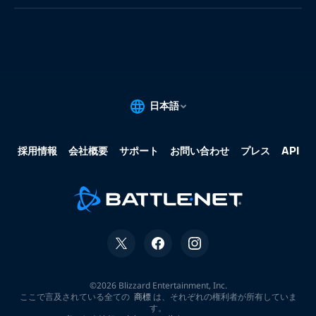
果:
な
し