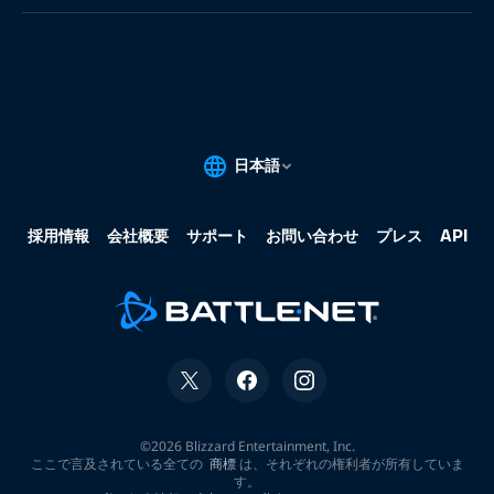
果:
な
し