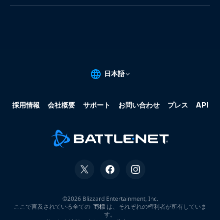
果:
な
し