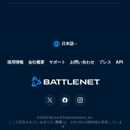
果:
な
し