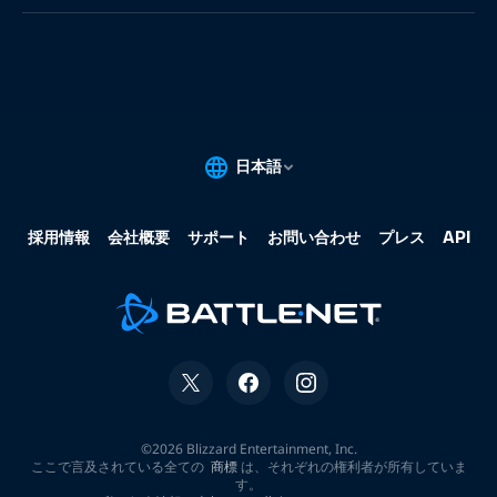
果:
な
し