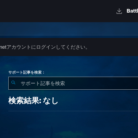
.netアカウントにログインしてください。
サポート記事を検索：
検
索
検索結果: なし
結
果:
な
し