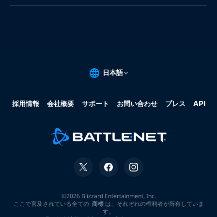
果:
な
し