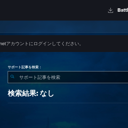
.netアカウントにログインしてください。
サポート記事を検索：
検
索
検索結果: なし
結
果:
な
し