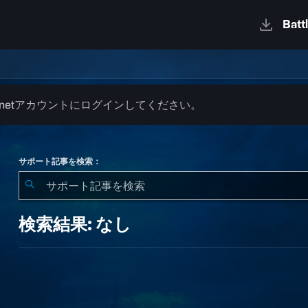
.netアカウントにログインしてください。
サポート記事を検索：
検
索
検索結果: なし
結
果:
な
し