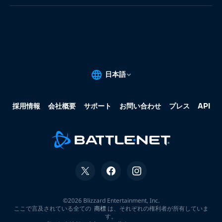
果:
な
し