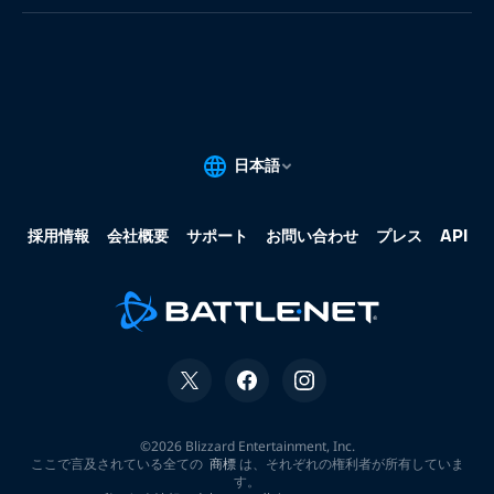
果:
な
し