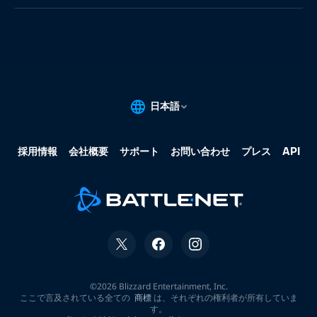
果:
な
し