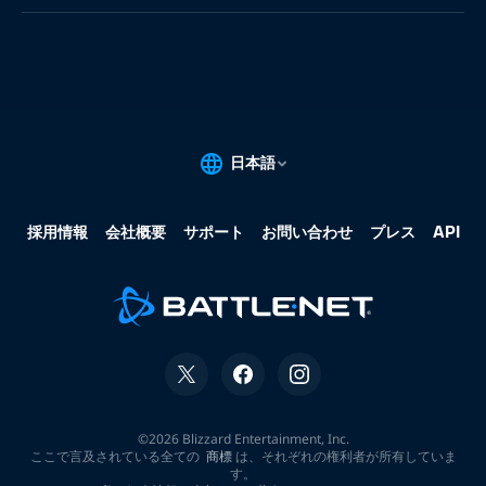
果:
な
し