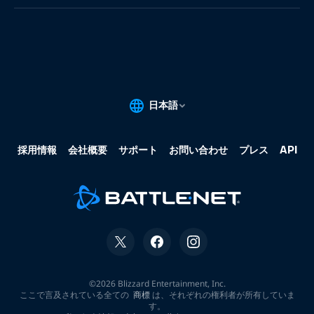
果:
な
し