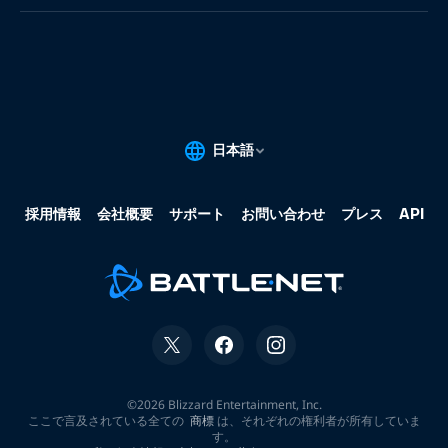
果:
な
し