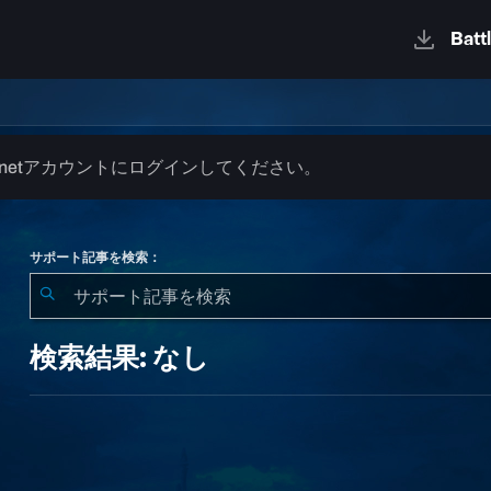
.netアカウントにログインしてください。
サポート記事を検索：
検
索
検索結果: なし
結
果:
な
し