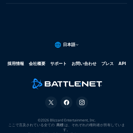
果:
な
し