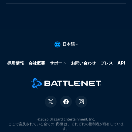
果:
な
し