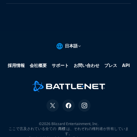
果:
な
し