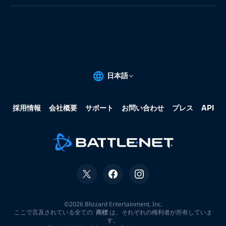
果:
な
し