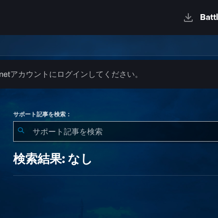
.netアカウントにログインしてください。
サポート記事を検索：
検
索
検索結果: なし
結
果:
な
し