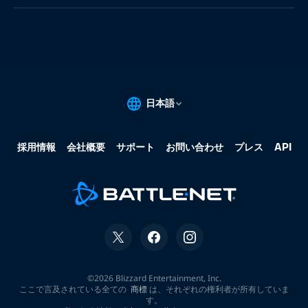
果:
な
し