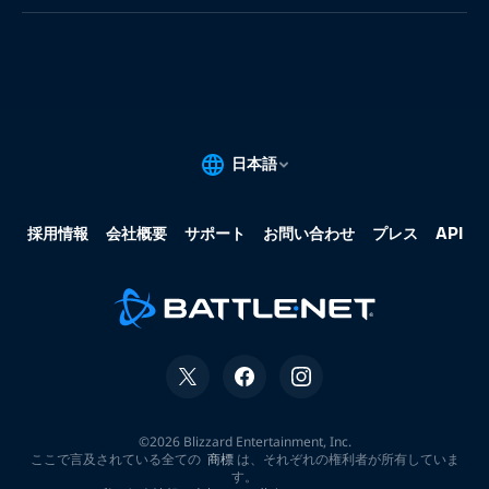
果:
な
し