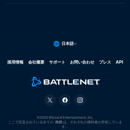
果:
な
し