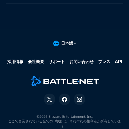
果:
な
し