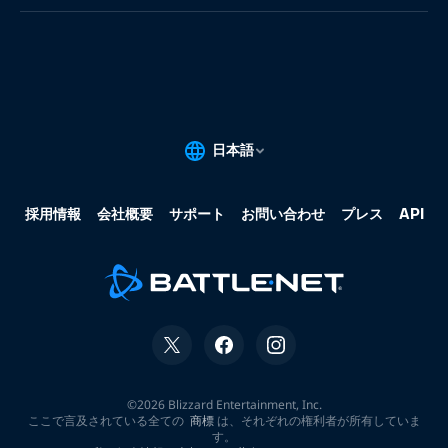
果:
な
し