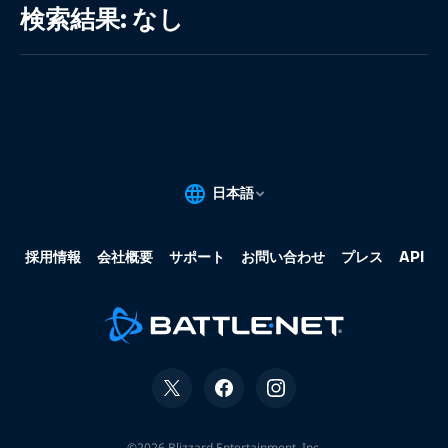
索
検索結果: なし
結
果:
な
し