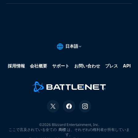
果:
な
し