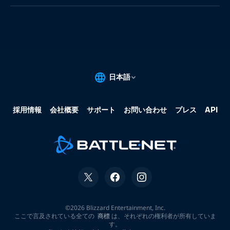
果:
な
し