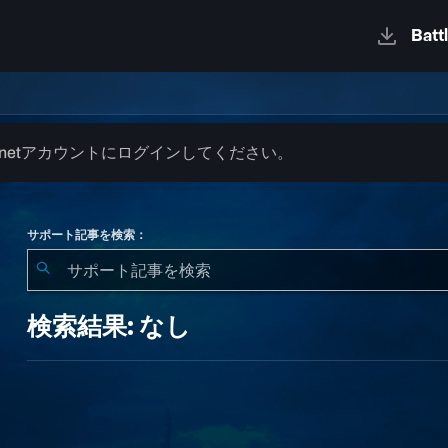
.netアカウントにログインしてください。
サポート記事を検索：
検
索
検索結果: なし
結
果:
な
し