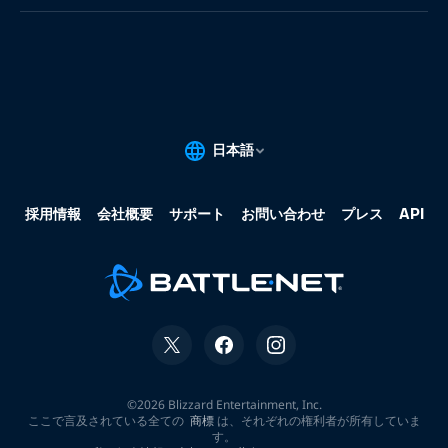
果:
な
し