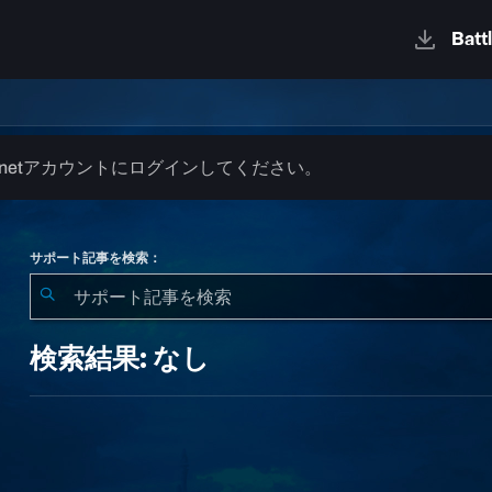
.netアカウントにログインしてください。
サポート記事を検索：
検
索
検索結果: なし
結
果:
な
し