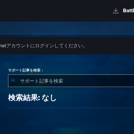
.netアカウントにログインしてください。
サポート記事を検索：
検
索
検索結果: なし
結
果:
な
し