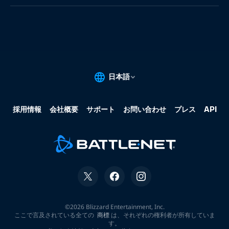
果:
な
し