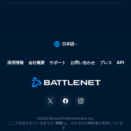
果:
な
し