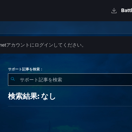
.netアカウントにログインしてください。
サポート記事を検索：
検
索
検索結果: なし
結
果:
な
し