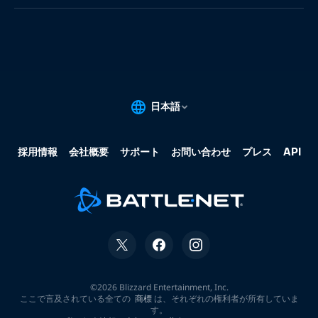
果:
な
し