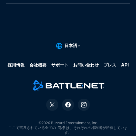
果:
な
し