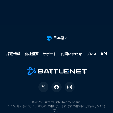
果:
な
し