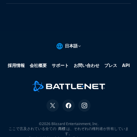
果:
な
し